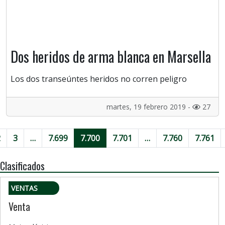
Dos heridos de arma blanca en Marsella
Los dos transeúntes heridos no corren peligro
martes, 19 febrero 2019 -
27
2
3
…
7.699
7.700
7.701
…
7.760
7.761
Clasificados
VENTAS
Venta