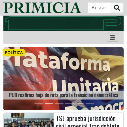
B
POLÍTICA
Previous
Next
PUD reafirma hoja de ruta para la transición democrática
TSJ aprueba jurisdicción
civil especial tras doblete