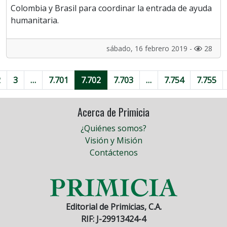
Colombia y Brasil para coordinar la entrada de ayuda
humanitaria.
sábado, 16 febrero 2019 -
28
2
3
…
7.701
7.702
7.703
…
7.754
7.755
Acerca de Primicia
¿Quiénes somos?
Visión y Misión
Contáctenos
Editorial de Primicias, C.A.
RIF: J-29913424-4