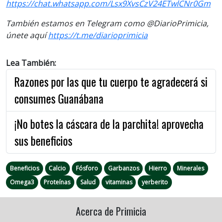
https://chat.whatsapp.com/Lsx9XvsCzV24ETwlCNr0Gm
También estamos en Telegram como @DiarioPrimicia,
únete aquí
https://t.me/diarioprimicia
Lea También:
Razones por las que tu cuerpo te agradecerá si
consumes Guanábana
¡No botes la cáscara de la parchita! aprovecha
sus beneficios
Beneficios
Calcio
Fósforo
Garbanzos
Hierro
Minerales
Omega3
Proteínas
Salud
vitaminas
yerberito
Acerca de Primicia