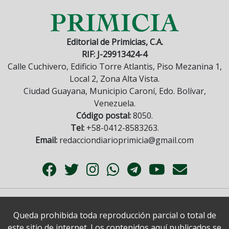
Editorial de Primicias, C.A.
RIF: J-29913424-4
Calle Cuchivero, Edificio Torre Atlantis, Piso Mezanina 1,
Local 2, Zona Alta Vista.
Ciudad Guayana, Municipio Caroní, Edo. Bolívar,
Venezuela.
Código postal:
8050.
Tel:
+58-0412-8583263.
Email:
redacciondiarioprimicia@gmail.com
Queda prohibida toda reproducción parcial o total de
este sitio de internet. Los contenidos aquí publicados se