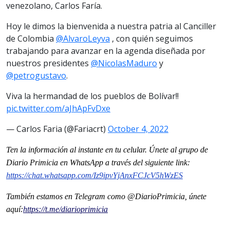
venezolano, Carlos Faría.
Hoy le dimos la bienvenida a nuestra patria al Canciller
de Colombia
@AlvaroLeyva
, con quién seguimos
trabajando para avanzar en la agenda diseñada por
nuestros presidentes
@NicolasMaduro
y
@petrogustavo
.
Viva la hermandad de los pueblos de Bolívar!!
pic.twitter.com/aJhApFvDxe
— Carlos Faria (@Fariacrt)
October 4, 2022
Ten la informaci
ón al instante en tu celular. Únete al grupo de
Diario Primicia en WhatsApp a través del siguiente link:
https://chat.whatsapp.com/Iz9ipvYjAnxFCJcV5hWzES
También estamos en Telegram como @DiarioPrimicia, únete
aquí:
https://t.me/diarioprimicia