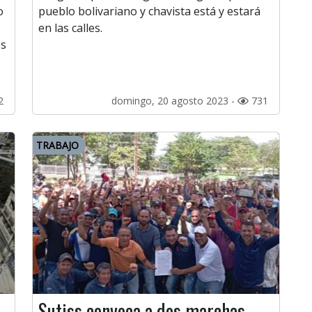
o
pueblo bolivariano y chavista está y estará
en las calles.
es
2
domingo, 20 agosto 2023 -
731
TRABAJO
a
Sutiss convoca a dos marchas