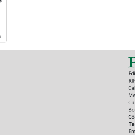
9
Edi
RI
Cal
Mez
Ci
Bo
Có
Tel
Ema