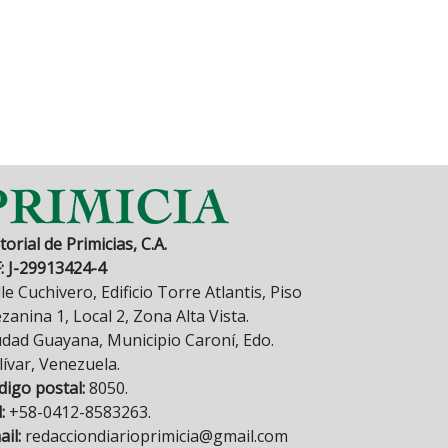
torial de Primicias, C.A.
F: J-29913424-4
le Cuchivero, Edificio Torre Atlantis, Piso
anina 1, Local 2, Zona Alta Vista.
udad Guayana, Municipio Caroní, Edo.
lívar, Venezuela.
digo postal:
8050.
:
+58-0412-8583263.
il:
redacciondiarioprimicia@gmail.com