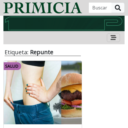
B
Etiqueta:
Repunte
SALUD