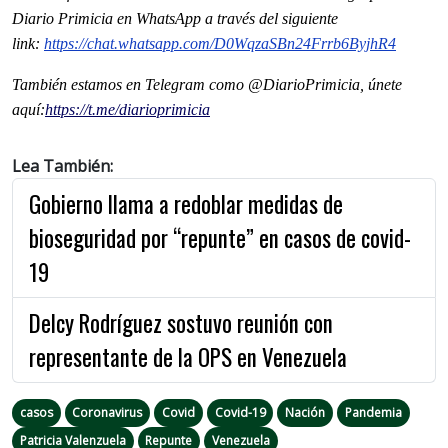
Diario Primicia en WhatsApp a través del siguiente
link:
https://chat.whatsapp.com/
D0WqzaSBn24Frrb6ByjhR4
También estamos en Telegram como @DiarioPrimicia, únete
aquí:
https://t.me/
diarioprimicia
Lea También:
Gobierno llama a redoblar medidas de
bioseguridad por “repunte” en casos de covid-
19
Delcy Rodríguez sostuvo reunión con
representante de la OPS en Venezuela
casos
Coronavirus
Covid
Covid-19
Nación
Pandemia
Patricia Valenzuela
Repunte
Venezuela