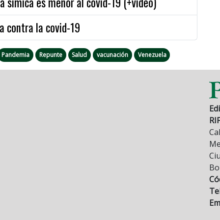
a símica es menor al covid-19 (+video)
a contra la covid-19
Pandemia
Repunte
Salud
vacunación
Venezuela
Edi
RI
Cal
Mez
Ci
Bo
Có
Tel
Ema