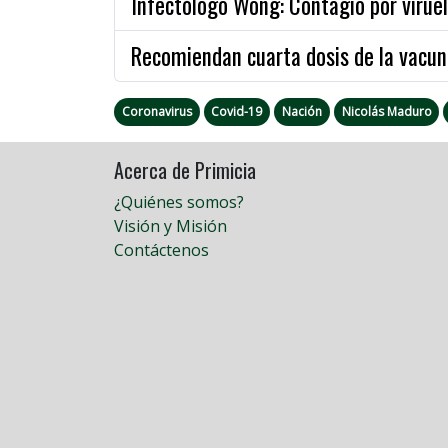
Infectólogo Wong: Contagio por viruel
Recomiendan cuarta dosis de la vacun
Coronavirus
Covid-19
Nación
Nicolás Maduro
Acerca de Primicia
¿Quiénes somos?
Visión y Misión
Contáctenos