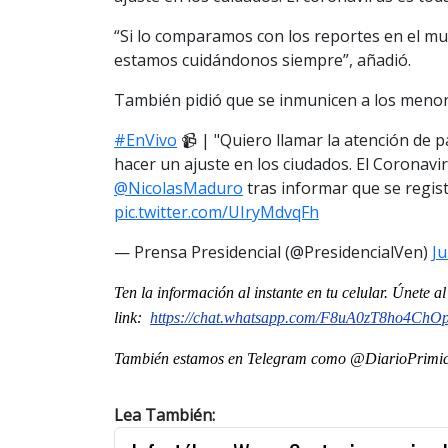
“Si lo comparamos con los reportes en el mu
estamos cuidándonos siempre”, añadió.
También pidió que se inmunicen a los menor
#EnVivo
📹 | "Quiero llamar la atención de 
hacer un ajuste en los ciudados. El Coronavir
@NicolasMaduro
tras informar que se regis
pic.twitter.com/UIryMdvqFh
— Prensa Presidencial (@PresidencialVen)
Ju
Ten la informaci
ón al instante en tu celular. Únete 
link:
https://chat.whatsapp.com/F8uA0zT8ho4Ch
También estamos en Telegram como @DiarioPrimici
Lea También: