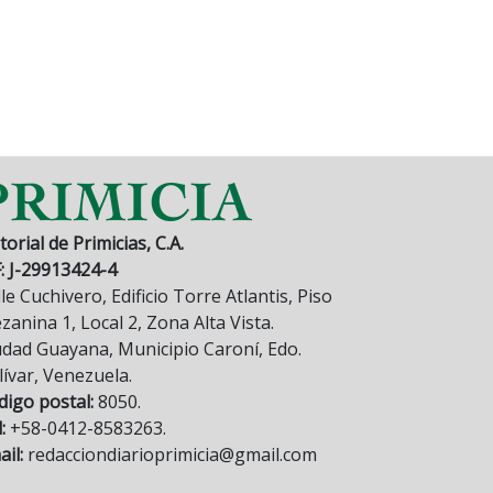
torial de Primicias, C.A.
F: J-29913424-4
le Cuchivero, Edificio Torre Atlantis, Piso
anina 1, Local 2, Zona Alta Vista.
udad Guayana, Municipio Caroní, Edo.
lívar, Venezuela.
digo postal:
8050.
:
+58-0412-8583263.
il:
redacciondiarioprimicia@gmail.com