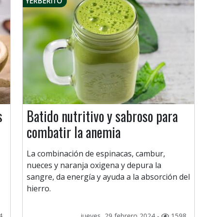
YERBERITO
s
Batido nutritivo y sabroso para
combatir la anemia
La combinación de espinacas, cambur,
nueces y naranja oxigena y depura la
sangre, da energía y ayuda a la absorción del
hierro.
4
jueves, 29 febrero 2024 -
1598