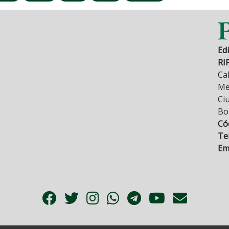
Edi
RI
Cal
Mez
Ci
Bo
Có
Tel
Ema