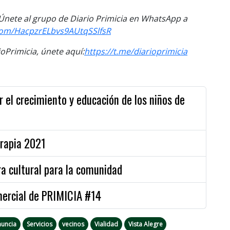
. Únete al grupo de Diario Primicia en WhatsApp a
com/
HacpzrELbvs9AUtqSSlfsR
Primicia, únete aquí:
https://t.me/
diarioprimicia
r el crecimiento y educación de los niños de
rrapia 2021
a cultural para la comunidad
mercial de PRIMICIA #14
uncia
Servicios
vecinos
Vialidad
Vista Alegre