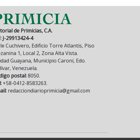
torial de Primicias, C.A.
F: J-29913424-4
le Cuchivero, Edificio Torre Atlantis, Piso
anina 1, Local 2, Zona Alta Vista.
udad Guayana, Municipio Caroní, Edo.
lívar, Venezuela.
digo postal:
8050.
:
+58-0412-8583263.
il:
redacciondiarioprimicia@gmail.com