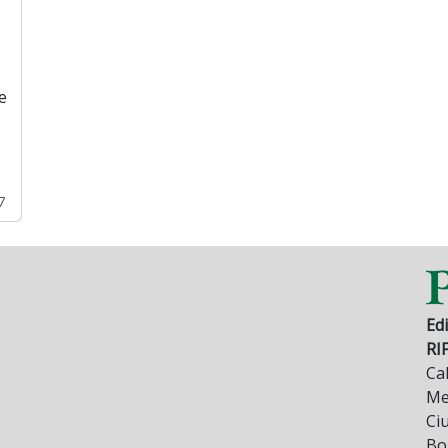
e
7
Edi
RI
Cal
Mez
Ci
Bo