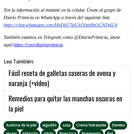
Ten la información al instante en tu celular. Únete al grupo de
Diario Primicia en WhatsApp a través del siguiente link:
https://chat.whatsapp.com/HhDb57leEAO0m8hOGND6U4
También estamos en Telegram como @DiarioPrimicia, únete
aquí:
https://t.me/diarioprimicia
Lea También:
Fácil receta de galletas caseras de avena y
naranja (+video)
Remedios para quitar las manchas oscuras en
la piel
Acetona de la piel
algodón
casa
Crema hidratante
Dientes
Hogar
Irritación
Jabón
Pega loca
Pegamento
Piel