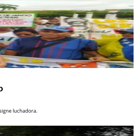
o
nsigne luchadora.