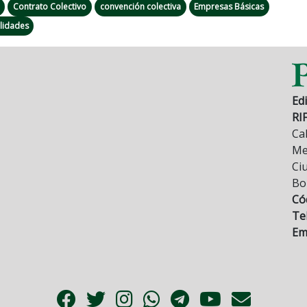
Contrato Colectivo
convención colectiva
Empresas Básicas
ilidades
Edi
RI
Cal
Mez
Ci
Bo
Có
Tel
Ema