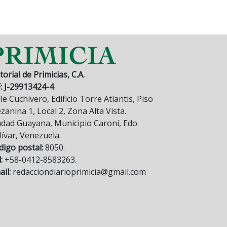
torial de Primicias, C.A.
F: J-29913424-4
le Cuchivero, Edificio Torre Atlantis, Piso
anina 1, Local 2, Zona Alta Vista.
udad Guayana, Municipio Caroní, Edo.
lívar, Venezuela.
digo postal:
8050.
:
+58-0412-8583263.
il:
redacciondiarioprimicia@gmail.com