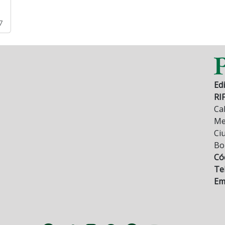
7
Edi
RI
Cal
Mez
Ci
Bo
Có
Tel
Ema