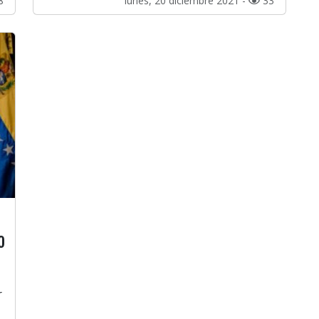
8
lunes, 20 diciembre 2021 -
33
o
r