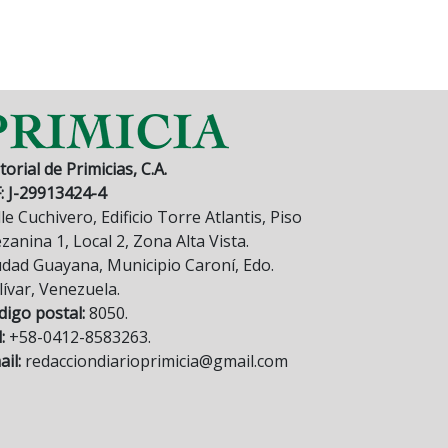
torial de Primicias, C.A.
F: J-29913424-4
le Cuchivero, Edificio Torre Atlantis, Piso
anina 1, Local 2, Zona Alta Vista.
udad Guayana, Municipio Caroní, Edo.
lívar, Venezuela.
digo postal:
8050.
:
+58-0412-8583263.
il:
redacciondiarioprimicia@gmail.com