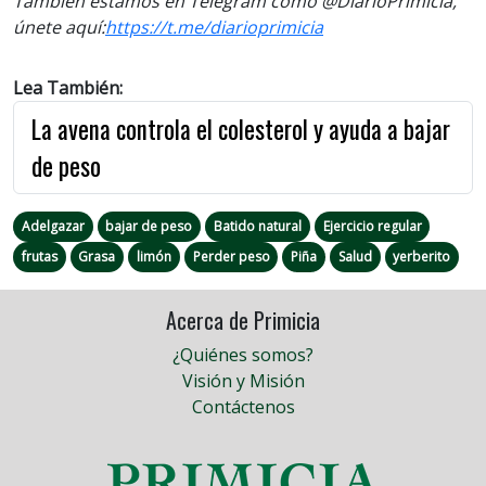
También estamos en Telegram como @DiarioPrimicia,
únete aquí:
https://t.me/diarioprimicia
Lea También:
La avena controla el colesterol y ayuda a bajar
de peso
Adelgazar
bajar de peso
Batido natural
Ejercicio regular
frutas
Grasa
limón
Perder peso
Piña
Salud
yerberito
Acerca de Primicia
¿Quiénes somos?
Visión y Misión
Contáctenos