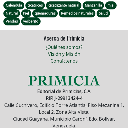
Caléndula
cicatrices
cicatrizante natural
Manzanilla
miel
Natural
Piel
quemaduras
Remedios naturales
Salud
Vendas
yerberito
Acerca de Primicia
¿Quiénes somos?
Visión y Misión
Contáctenos
Editorial de Primicias, C.A.
RIF: J-29913424-4
Calle Cuchivero, Edificio Torre Atlantis, Piso Mezanina 1,
Local 2, Zona Alta Vista.
Ciudad Guayana, Municipio Caroní, Edo. Bolívar,
Venezuela.