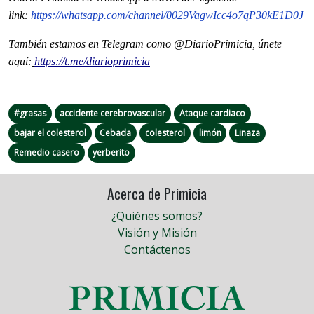
link:
https://whatsapp.com/channel/
0029VagwIcc4o7qP30kE1D0J
También estamos en Telegram como @DiarioPrimicia, únete
aquí:
https://t.me/diarioprimicia
#grasas
accidente cerebrovascular
Ataque cardiaco
bajar el colesterol
Cebada
colesterol
limón
Linaza
Remedio casero
yerberito
Acerca de Primicia
¿Quiénes somos?
Visión y Misión
Contáctenos