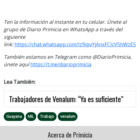
Ten la información al instante en tu celular. Únete al
grupo de Diario Primicia en WhatsApp a través del
siguiente
link:
https://chat.whatsapp.com/Iz9ipvYjAnxFCJcV5hWzES
También estamos en Telegram como @DiarioPrimicia,
únete aquí
https://t.me/diarioprimicia
Lea También:
Trabajadores de Venalum: “Ya es suficiente”
Guayana
MIL
Trabajo
venalum
Acerca de Primicia