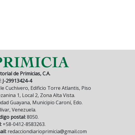
torial de Primicias, C.A.
F: J-29913424-4
le Cuchivero, Edificio Torre Atlantis, Piso
anina 1, Local 2, Zona Alta Vista.
udad Guayana, Municipio Caroní, Edo.
lívar, Venezuela.
digo postal:
8050.
:
+58-0412-8583263.
il:
redacciondiarioprimicia@gmail.com