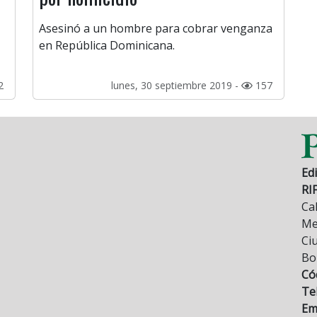
Asesinó a un hombre para cobrar venganza
en República Dominicana.
2
lunes, 30 septiembre 2019 -
157
Edi
RI
Cal
Mez
Ci
Bo
Có
Tel
Ema