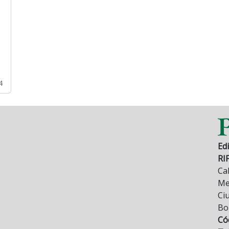
4
Edi
RI
Cal
Mez
Ci
Bo
Có