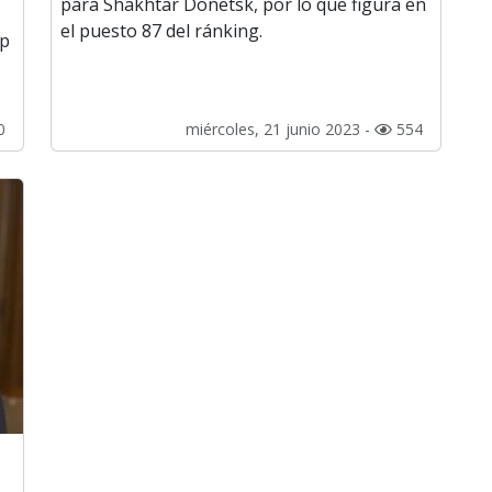
para Shakhtar Donetsk, por lo que figura en
el puesto 87 del ránking.
op
0
miércoles, 21 junio 2023 -
554