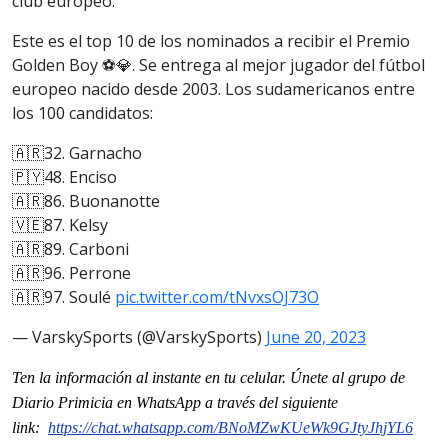
club europeo.
Este es el top 10 de los nominados a recibir el Premio
Golden Boy ⚽️💎. Se entrega al mejor jugador del fútbol
europeo nacido desde 2003. Los sudamericanos entre
los 100 candidatos:
🇦🇷32. Garnacho
🇵🇾48. Enciso
🇦🇷86. Buonanotte
🇻🇪87. Kelsy
🇦🇷89. Carboni
🇦🇷96. Perrone
🇦🇷97. Soulé
pic.twitter.com/tNvxsOJ73O
— VarskySports (@VarskySports)
June 20, 2023
Ten la información al instante en tu celular. Únete al grupo de
Diario Primicia en WhatsApp a través del siguiente
link:
https://chat.whatsapp.com/
BNoMZwKUeWk9GJtyJhjYL6