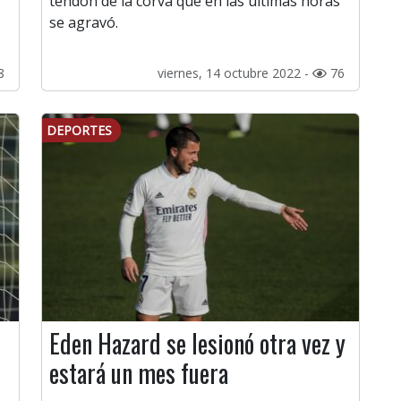
tendón de la corva que en las últimas horas
se agravó.
8
viernes, 14 octubre 2022 -
76
DEPORTES
Eden Hazard se lesionó otra vez y
estará un mes fuera