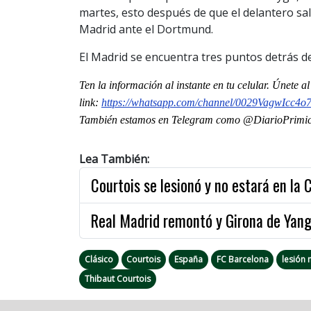
martes, esto después de que el delantero sali
Madrid ante el Dortmund.
El Madrid se encuentra tres puntos detrás del
Ten la informaci
ón al instante en tu celular. Únete a
link:
https://whatsapp.com/channel/
0029VagwIcc4o
También estamos en Telegram como @DiarioPrimici
Lea También:
Courtois se lesionó y no estará en l
Real Madrid remontó y Girona de Yan
Clásico
Courtois
España
FC Barcelona
lesión 
Thibaut Courtois