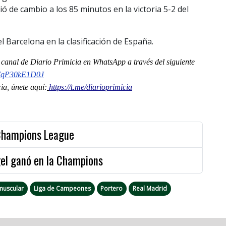
ó de cambio a los 85 minutos en la victoria 5-2 del
 Barcelona en la clasificación de España.
l
canal
de Diario Primicia en WhatsApp a través del siguiente
7qP30kE1D0J
a, únete aquí:
https://t.me/diarioprimicia
a Champions League
gel ganó en la Champions
muscular
Liga de Campeones
Portero
Real Madrid