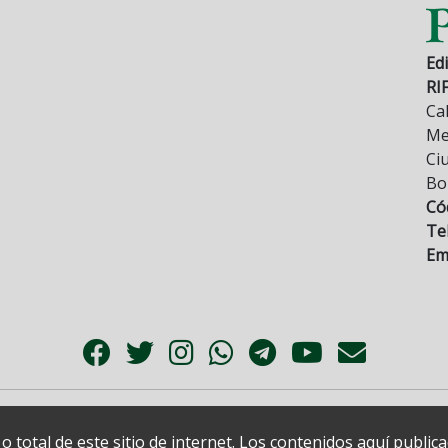
Edi
RI
Cal
Mez
Ci
Bo
Có
Tel
Ema
 total de este sitio de internet. Los contenidos aquí publi