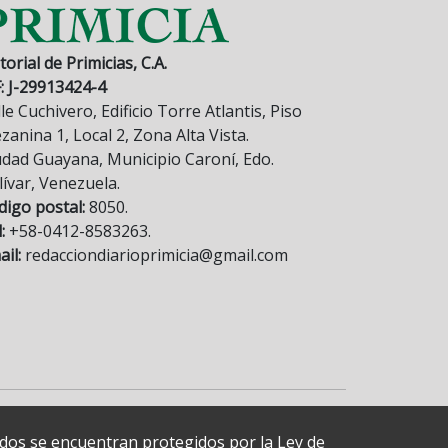
torial de Primicias, C.A.
F: J-29913424-4
le Cuchivero, Edificio Torre Atlantis, Piso
anina 1, Local 2, Zona Alta Vista.
udad Guayana, Municipio Caroní, Edo.
lívar, Venezuela.
digo postal:
8050.
:
+58-0412-8583263.
il:
redacciondiarioprimicia@gmail.com
cados se encuentran protegidos por la Ley de