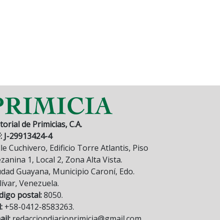
torial de Primicias, C.A.
F: J-29913424-4
le Cuchivero, Edificio Torre Atlantis, Piso
anina 1, Local 2, Zona Alta Vista.
udad Guayana, Municipio Caroní, Edo.
lívar, Venezuela.
digo postal:
8050.
:
+58-0412-8583263.
il:
redacciondiarioprimicia@gmail.com