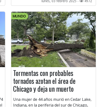
0
lunes, 03 febrero 2025 -
4972
MUNDO
Tormentas con probables
tornados azotan el área de
Chicago y deja un muerto
74
Una mujer de 44 años murió en Cedar Lake,
el
Indiana, en la periferia del sur de Chicago,