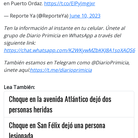
en Puerto Ordaz.
https://t.co/ElPyJmgjxr
— Reporte Ya (@ReporteYa)
June 10, 2023
Ten la informaci
ón al instante en tu celular. Únete al
grupo de Diario Primicia en WhatsApp a través del
siguiente link:
https://chat.whatsapp.com/K2WKywMZbKKJ8A1soXAQS6
También estamos en Telegram como @DiarioPrimicia,
únete aquí:
https://t.me/diarioprimicia
Lea También:
Choque en la avenida Atlántico dejó dos
personas heridas
Choque en San Félix dejó una persona
lesionada