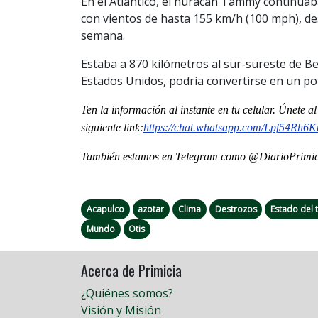
En el Atlántico, el huracán Tammy continua
con vientos de hasta 155 km/h (100 mph), des
semana.
Estaba a 870 kilómetros al sur-sureste de 
Estados Unidos, podría convertirse en un pote
Ten la informaci
ón al instante en tu celular. Únete 
siguiente
link
:
https://chat.whatsapp.
com/Lpf54Rh6K
También estamos en Telegram como @DiarioPrimici
Acapulco
azotar
Clima
Destrozos
Estado del
Mundo
Otis
Acerca de Primicia
¿Quiénes somos?
Visión y Misión