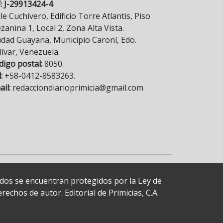
F: J-29913424-4
le Cuchivero, Edificio Torre Atlantis, Piso
anina 1, Local 2, Zona Alta Vista.
udad Guayana, Municipio Caroní, Edo.
lívar, Venezuela.
digo postal:
8050.
:
+58-0412-8583263.
il:
redacciondiarioprimicia@gmail.com
cados se encuentran protegidos por la Ley de
echos de autor. Editorial de Primicias, C.A.