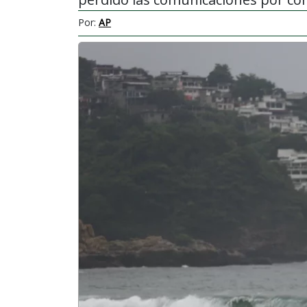
Por:
AP