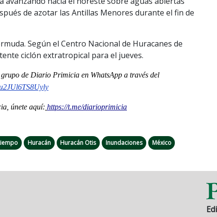
ba avanzando hacia el noreste sobre aguas abiertas
pués de azotar las Antillas Menores durante el fin de
Bermuda. Según el Centro Nacional de Huracanes de
nte ciclón extratropical para el jueves.
al grupo de Diario Primicia en WhatsApp a través del
u2JUl6TS8Uyly
a, únete aquí:
https://t.me/diarioprimicia
 tiempo
Huracán
Huracán Otis
Inundaciones
México
Edi