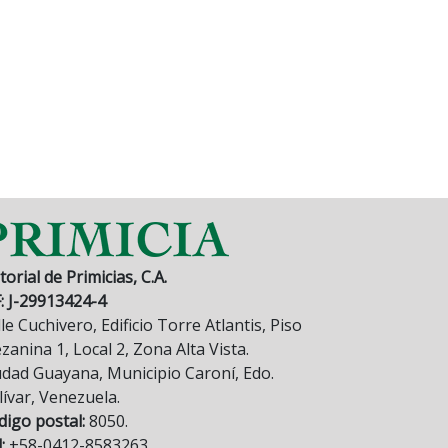
torial de Primicias, C.A.
F: J-29913424-4
le Cuchivero, Edificio Torre Atlantis, Piso
anina 1, Local 2, Zona Alta Vista.
udad Guayana, Municipio Caroní, Edo.
lívar, Venezuela.
digo postal:
8050.
:
+58-0412-8583263.