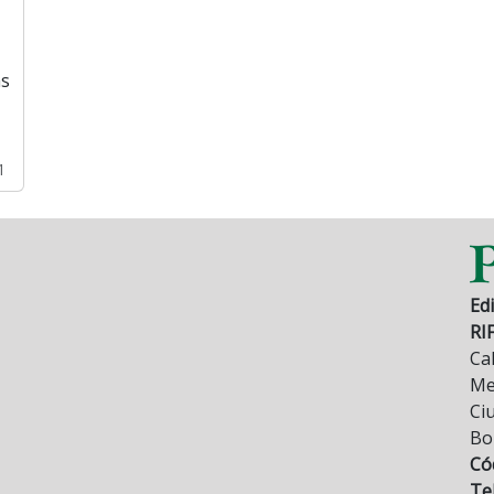
as
1
Edi
RI
Cal
Mez
Ci
Bo
Có
Tel