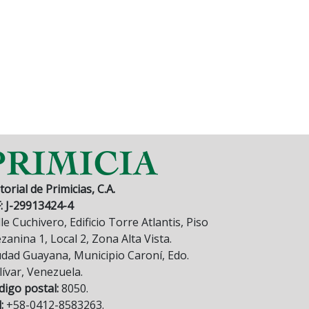
torial de Primicias, C.A.
F: J-29913424-4
le Cuchivero, Edificio Torre Atlantis, Piso
anina 1, Local 2, Zona Alta Vista.
udad Guayana, Municipio Caroní, Edo.
lívar, Venezuela.
digo postal:
8050.
:
+58-0412-8583263.