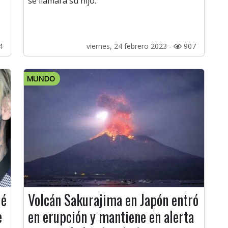
se llamará su hijo.
4
viernes, 24 febrero 2023 -
907
MUNDO
ué
Volcán Sakurajima en Japón entró
e
en erupción y mantiene en alerta