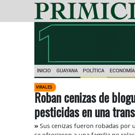
INICIO
GUAYANA
POLÍTICA
ECONOMÍA
VIRALES
Roban cenizas de blog
pesticidas en una trans
Sus cenizas fueron robadas por u
se ofrecieron a una familia no rel