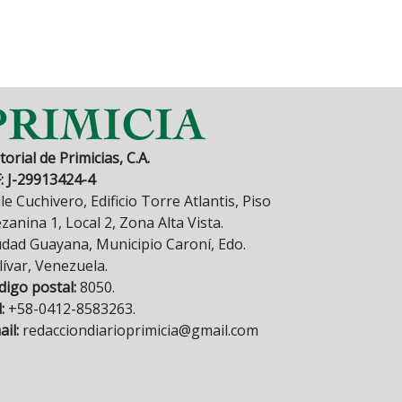
torial de Primicias, C.A.
F: J-29913424-4
le Cuchivero, Edificio Torre Atlantis, Piso
anina 1, Local 2, Zona Alta Vista.
udad Guayana, Municipio Caroní, Edo.
lívar, Venezuela.
digo postal:
8050.
:
+58-0412-8583263.
il:
redacciondiarioprimicia@gmail.com