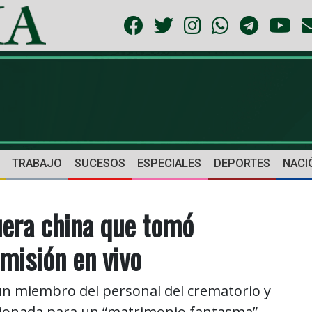
TRABAJO
SUCESOS
ESPECIALES
DEPORTES
NACI
uera china que tomó
misión en vivo
n miembro del personal del crematorio y
acionada para un “matrimonio fantasma”.