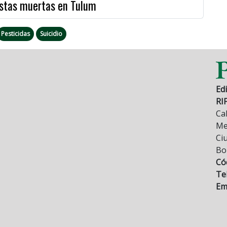
ristas muertas en Tulum
Pesticidas
Suicidio
Edi
RI
Cal
Mez
Ci
Bo
Có
Tel
Ema