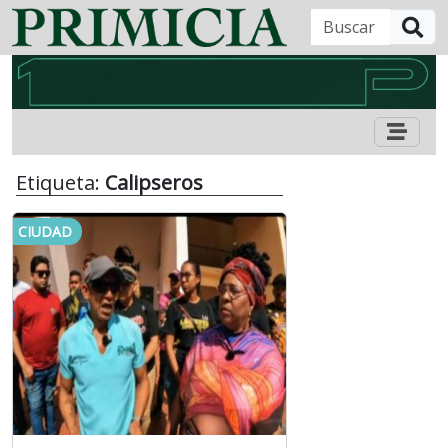
B
Etiqueta:
Calipseros
CIUDAD