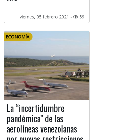
viernes, 05 febrero 2021 -
59
ECONOMÍA
La “incertidumbre
pandémica” de las
aerolíneas venezolanas
por nuevas restricciones