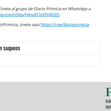
. Únete al grupo de Diario Primicia en WhatsApp a
app.com/Iz9ipvYjAnxFCJcV5hWzES
Primicia, únete aquí
https://t.me/diarioprimicia
en saqueos
Edi
RI