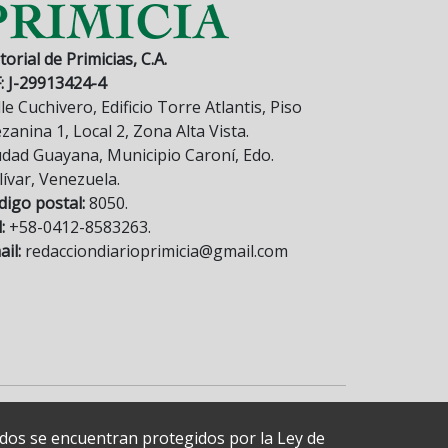
torial de Primicias, C.A.
F: J-29913424-4
le Cuchivero, Edificio Torre Atlantis, Piso
anina 1, Local 2, Zona Alta Vista.
udad Guayana, Municipio Caroní, Edo.
lívar, Venezuela.
digo postal:
8050.
:
+58-0412-8583263.
il:
redacciondiarioprimicia@gmail.com
cados se encuentran protegidos por la Ley de