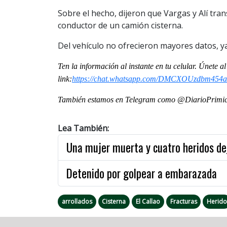
Sobre el hecho, dijeron que Vargas y Alí tr
conductor de un camión cisterna.
Del vehículo no ofrecieron mayores datos, ya
Ten la información al instante en tu celular. Únete 
link:
https://chat.whatsapp.com/DMCXOUzdbm454a
También estamos en Telegram como @DiarioPrimici
Lea También:
Una mujer muerta y cuatro heridos dej
Detenido por golpear a embarazada
arrollados
Cisterna
El Callao
Fracturas
Herid