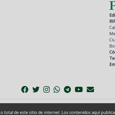
Edi
RI
Cal
Mez
Ci
Bo
Có
Tel
Ema
 total de este sitio de internet. Los contenidos aquí publi