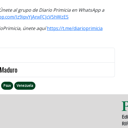
. Únete al grupo de Diario Primicia en WhatsApp a
app.com/Iz9ipvYjAnxFCJcV5hWzES
Primicia, únete aquí
https://t.me/diarioprimicia
 Maduro
Psuv
Venezuela
Edi
RI