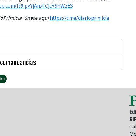
app.com/Iz9ipvYjAnxFCJcV5hWzES
Primicia, únete aquí
https://t.me/diarioprimicia
a comandancias
ica
Edi
RI
Cal
Mez