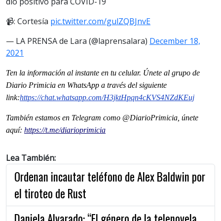
dio positivo para COVID-19
📹: Cortesía
pic.twitter.com/gulZQBJnvE
— LA PRENSA de Lara (@laprensalara)
December 18,
2021
Ten la informaci
ón al instante en tu celular. Únete al grupo de
Diario Primicia en WhatsApp a través del siguiente
link:
https://chat.whatsapp.com/H3jktHpqn4cKVS4NZdKEuj
También estamos en Telegram como @DiarioPrimicia, únete
aquí:
https://t.me/diarioprimicia
Lea También:
Ordenan incautar teléfono de Alex Baldwin por
el tiroteo de Rust
Daniela Alvarado: “El género de la telenovela