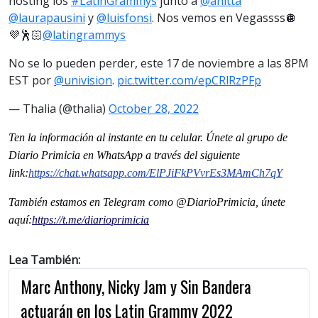
hosting los
#LatinGrammys
junto a
@anitta
@laurapausini
y
@luisfonsi
. Nos vemos en Vegassss🪩
💜🕺🏻
@latingrammys
No se lo pueden perder, este 17 de noviembre a las 8PM
EST por
@univision
.
pic.twitter.com/epCRlRzPFp
— Thalia (@thalia)
October 28, 2022
Ten la información al instante en tu celular. Únete al grupo de
Diario Primicia en WhatsApp a través del siguiente
link:
https://chat.whatsapp.
com/ElPJiFkPVvrEs3MAmCh7qY
También estamos en Telegram como @DiarioPrimicia, únete
aquí:
https://t.me/
diarioprimicia
Lea También:
Marc Anthony, Nicky Jam y Sin Bandera
actuarán en los Latin Grammy 2022