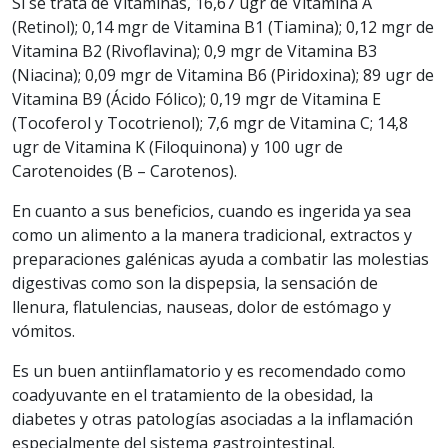
Si se trata de Vitaminas, 16,67 ugr de Vitamina A
(Retinol); 0,14 mgr de Vitamina B1 (Tiamina); 0,12 mgr de
Vitamina B2 (Rivoflavina); 0,9 mgr de Vitamina B3
(Niacina); 0,09 mgr de Vitamina B6 (Piridoxina); 89 ugr de
Vitamina B9 (Ácido Fólico); 0,19 mgr de Vitamina E
(Tocoferol y Tocotrienol); 7,6 mgr de Vitamina C; 14,8
ugr de Vitamina K (Filoquinona) y 100 ugr de
Carotenoides (B – Carotenos).
En cuanto a sus beneficios, cuando es ingerida ya sea
como un alimento a la manera tradicional, extractos y
preparaciones galénicas ayuda a combatir las molestias
digestivas como son la dispepsia, la sensación de
llenura, flatulencias, nauseas, dolor de estómago y
vómitos.
Es un buen antiinflamatorio y es recomendado como
coadyuvante en el tratamiento de la obesidad, la
diabetes y otras patologías asociadas a la inflamación
especialmente del sistema gastrointestinal.