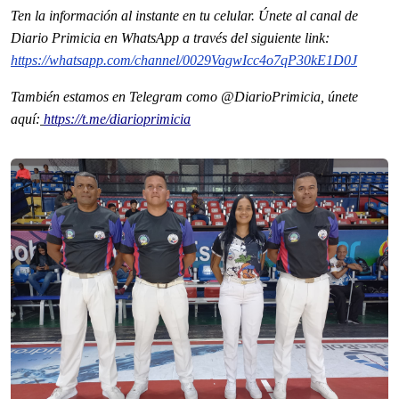
Ten la informaci
ón al instante en tu celular. Únete al
canal
de
Diario Primicia en WhatsApp a través del siguiente link:
https://whatsapp.com/channel/0029VagwIcc4o7qP30kE1D0J
También estamos en Telegram como @DiarioPrimicia, únete
aquí:
https://t.me/diarioprimicia
Previous
Next