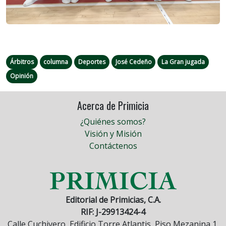
Árbitros
columna
Deportes
José Cedeño
La Gran jugada
Opinión
Acerca de Primicia
¿Quiénes somos?
Visión y Misión
Contáctenos
Editorial de Primicias, C.A.
RIF: J-29913424-4
Calle Cuchivero, Edificio Torre Atlantis, Piso Mezanina 1,