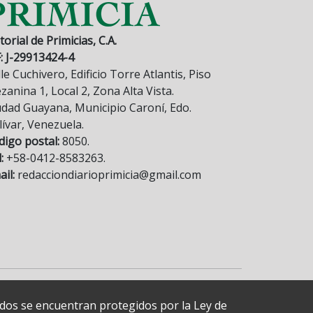
torial de Primicias, C.A.
F: J-29913424-4
le Cuchivero, Edificio Torre Atlantis, Piso
anina 1, Local 2, Zona Alta Vista.
udad Guayana, Municipio Caroní, Edo.
lívar, Venezuela.
digo postal:
8050.
:
+58-0412-8583263.
il:
redacciondiarioprimicia@gmail.com
cados se encuentran protegidos por la Ley de