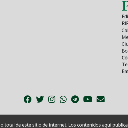
Edi
RI
Cal
Mez
Ci
Bo
Có
Tel
Ema
 total de este sitio de internet. Los contenidos aquí publi