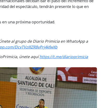
nternacionales decidan dar el paso del incremento de
ridad del espectáculo, tendrán presente lo que en
os en una próxima oportunidad.
. Únete al grupo de Diario Primicia en WhatsApp a
app.com/DcvTVzIIlZR8vPrj4kfwXb
Primicia, únete aquí
https://t.me/diarioprimicia