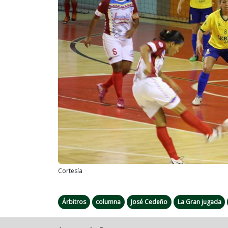
Previous
Cortesía
Árbitros
columna
José Cedeño
La Gran jugada