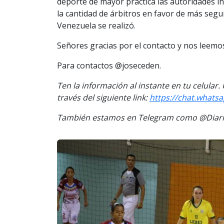
deporte de mayor practica las autoridades i
la cantidad de árbitros en favor de más segu
Venezuela se realizó.
Señores gracias por el contacto y nos leem
Para contactos @joseceden.
Ten la información al instante en tu celular
través del siguiente link:
https://chat.whats
También estamos en Telegram como @Diario