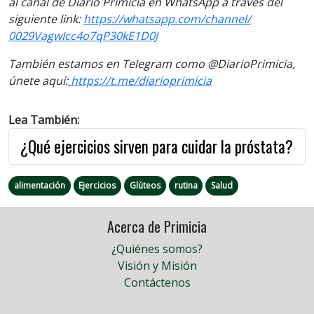
al
canal
de Diario Primicia en WhatsApp a través del
siguiente link:
https://
whatsapp.com/channel/
0029VagwIcc4o7qP30kE1D0J
También estamos en Telegram como @DiarioPrimicia,
únete aquí:
https://t.me/
diarioprimicia
Lea También:
¿Qué ejercicios sirven para cuidar la próstata?
alimentación
Ejercicios
Glúteos
rutina
Salud
Acerca de Primicia
¿Quiénes somos?
Visión y Misión
Contáctenos