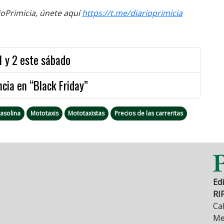
Primicia, únete aquí
https://t.me/diarioprimicia
1 y 2 este sábado
cia en “Black Friday”
asolina
Mototaxis
Mototaxistas
Precios de las carreritas
Edi
RI
Cal
Mez