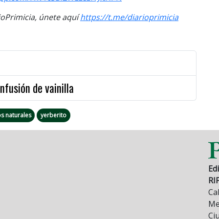
Primicia, únete aquí
https://t.me/diarioprimicia
nfusión de vainilla
s naturales
yerberito
Edi
RI
Cal
Mez
Ci