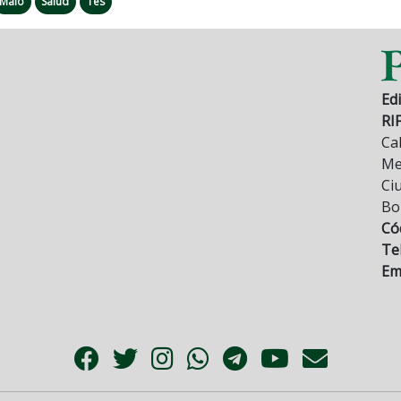
Malo
Salud
Tés
Edi
RI
Cal
Mez
Ci
Bo
Có
Tel
Ema