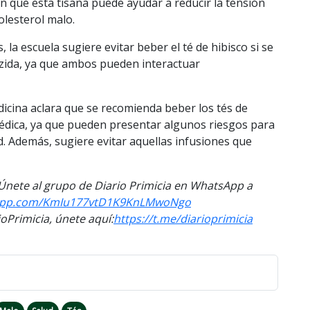
an que esta tisana puede ayudar a reducir la tensión
colesterol malo.
, la escuela sugiere evitar beber el té de hibisco si se
azida, ya que ambos pueden interactuar
dicina aclara que se recomienda beber los tés de
dica, ya que pueden presentar algunos riesgos para
d. Además, sugiere evitar aquellas infusiones que
. Únete al grupo de Diario Primicia en WhatsApp a
app.com/
KmIu177vtD1K9KnLMwoNgo
Primicia, únete aquí:
https://t.me/
diarioprimicia