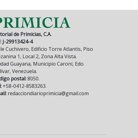
torial de Primicias, C.A.
F: J-29913424-4
le Cuchivero, Edificio Torre Atlantis, Piso
anina 1, Local 2, Zona Alta Vista.
udad Guayana, Municipio Caroní, Edo.
lívar, Venezuela.
digo postal:
8050.
:
+58-0412-8583263.
il:
redacciondiarioprimicia@gmail.com