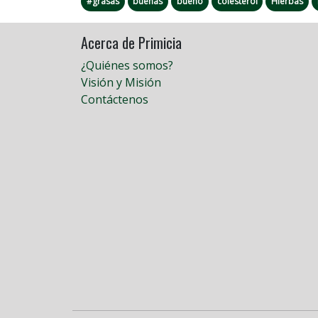
#grasas
buenas
bueno
colesterol
Hierbas
Acerca de Primicia
¿Quiénes somos?
Visión y Misión
Contáctenos